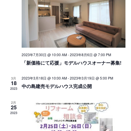
ー
検
ナ
ビ
索
ゲ
し
ー
シ
て
ョ
ナ
2023年7月30日 @ 10:00 AM
-
2023年8月6日 @ 7:00 PM
ン
「新価格にて応援」モデルハウスオーナー募集!
ビ
ゲ
2023年3月18日 @ 10:00 AM
-
2023年3月19日 @ 5:00 PM
3月
18
中の島建売モデルハウス完成公開
ー
2023
シ
2月
25
ョ
2023
ン