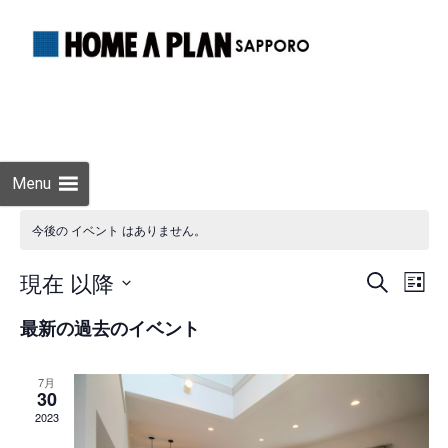
Skip
to
cont
Menu
今後の イベント はありません。
現在 以降
イ
イ
検
List
索
ベ
日
ベ
最新の過去のイベント
ン
付
ン
を
ト
7月
選
ビ
30
ト
択
ュ
2023
を