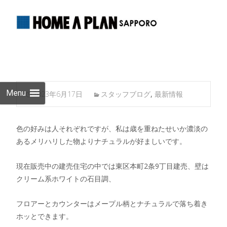
Skip
to
cont
Menu
2023年6月17日
スタッフブログ
,
最新情報
色の好みは人それぞれですが、私は歳を重ねたせいか濃淡の
あるメリハリした物よりナチュラルが好ましいです。
現在販売中の建売住宅の中では東区本町2条9丁目建売、壁は
クリーム系ホワイトの石目調、
フロアーとカウンターはメープル柄とナチュラルで落ち着き
ホッとできます。